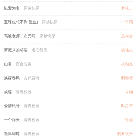
以爱为名
穿越快穿
梦筱二
宝珠也想不到[重生]
穿越快穿
一节藕
骂谁老师二次元呢
穿越快穿
夙与合
新搬来的邻居
虐心甜宠
笑佳人
山君
百合耽美
枝呦九
换嫁春风
古代言情
明春鸢
成蝶
青春校园
今婳
爱情讯号
青春校园
时星草
一个雨天
青春校园
殊娓
迷津蝴蝶
青春校园
明开夜合