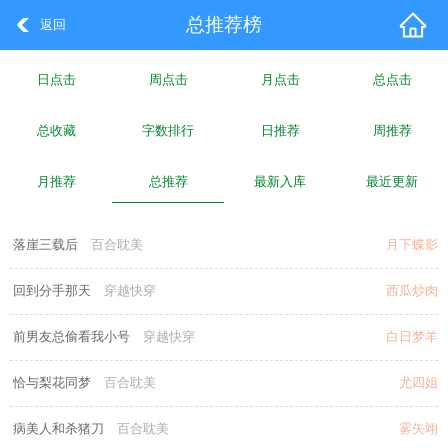
总推荐榜
返回
日点击
周点击
月点击
总点击
总收藏
字数排行
日推荐
周推荐
月推荐
总推荐
最新入库
最近更新
落崖三载后
百合耽美
月下蝶影
回到分手那天
穿越快穿
西瓜炒肉
前男友总偷看我小号
穿越快穿
白日梦羊
恰与梨花同梦
百合耽美
尤四姐
病美人和杀猪刀
百合耽美
雾矢翊