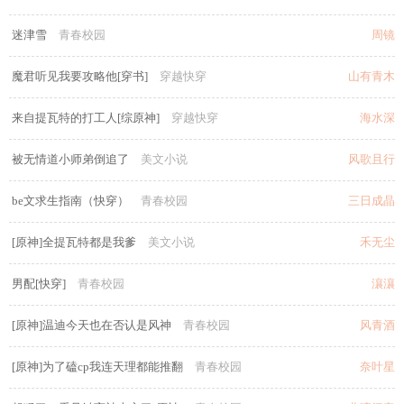
迷津雪
青春校园
周镜
魔君听见我要攻略他[穿书]
穿越快穿
山有青木
来自提瓦特的打工人[综原神]
穿越快穿
海水深
被无情道小师弟倒追了
美文小说
风歌且行
be文求生指南（快穿）
青春校园
三日成晶
[原神]全提瓦特都是我爹
美文小说
禾无尘
男配[快穿]
青春校园
瀼瀼
[原神]温迪今天也在否认是风神
青春校园
风青酒
[原神]为了磕cp我连天理都能推翻
青春校园
奈叶星