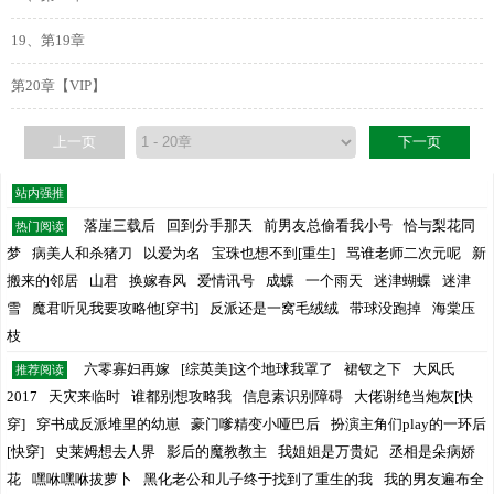
19、第19章
第20章【VIP】
上一页
下一页
站内强推
落崖三载后
回到分手那天
前男友总偷看我小号
恰与梨花同
热门阅读
梦
病美人和杀猪刀
以爱为名
宝珠也想不到[重生]
骂谁老师二次元呢
新
搬来的邻居
山君
换嫁春风
爱情讯号
成蝶
一个雨天
迷津蝴蝶
迷津
雪
魔君听见我要攻略他[穿书]
反派还是一窝毛绒绒
带球没跑掉
海棠压
枝
六零寡妇再嫁
[综英美]这个地球我罩了
裙钗之下
大风氏
推荐阅读
2017
天灾来临时
谁都别想攻略我
信息素识别障碍
大佬谢绝当炮灰[快
穿]
穿书成反派堆里的幼崽
豪门嗲精变小哑巴后
扮演主角们play的一环后
[快穿]
史莱姆想去人界
影后的魔教教主
我姐姐是万贵妃
丞相是朵病娇
花
嘿咻嘿咻拔萝卜
黑化老公和儿子终于找到了重生的我
我的男友遍布全