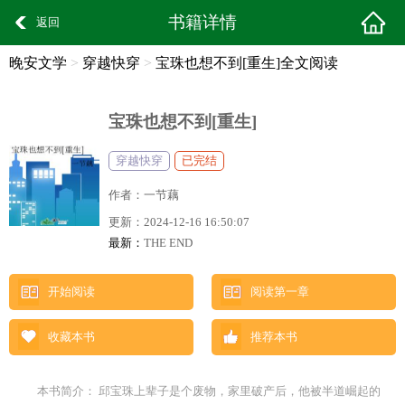
书籍详情
返回
晚安文学
>
穿越快穿
>
宝珠也想不到[重生]全文阅读
宝珠也想不到[重生]
穿越快穿
已完结
作者：
一节藕
更新：
2024-12-16 16:50:07
最新：
THE END
开始阅读
阅读第一章
收藏本书
推荐本书
本书简介： 邱宝珠上辈子是个废物，家里破产后，他被半道崛起的