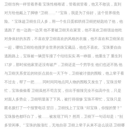
卫樹当狗一样管着养着 宝珠性格唯诺，管着就管着，他又不敢说，直到
对方给他戴上了脚镣 “卫樹……” “宝珠，我是为了你好，这个世界很危
险。” 宝珠趁卫樹生日人多，用一个生日蛋糕哄得卫樹把钥匙给了他，他
逃跑了 他一边跑一边哭 他不要被卫樹关在家里，他不喜欢卫樹强迫他吃
对身体好的东西，不喜欢穿卫樹喜欢的风格的衣服，他不喜欢和卫樹呆在
一起，哪怕卫樹给他搜罗全世界的珠宝藏品，他也不喜欢。 宝珠要自由
逃跑路上，宝珠被一辆货车撞了个结结实实 再一睁眼，他重生了 重生到
17岁，那时候他家里还没有破产，卫樹还是一个穷学生 他们也还不熟 他
与卫樹关系变近的转折点就在一天下午，卫樹被讨债的围殴，他上辈子看
不过去，帮了一把…… 同时间同地点同人物的围殴又发生了，宝珠没帮
忙，宝珠偷偷看 卫樹虽然不苟言笑，但出手狠辣完全不似高中生，只是
对面人多势众，卫樹明显落了下风，被打得很惨 宝珠不帮忙，宝珠只是
匿名拨打了一个报警电话 翌日，卫樹找上了宝珠 “邱宝珠，你报的警？”
宝珠脸色都吓白了，被……被发现了吗？ 然而，卫樹下一句话却是：“别
多管闲事。” 宝珠的脸涨红，无地自容 卫樹上辈子从来不这么说话 卫樹哪