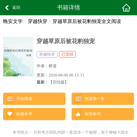
书籍详情
返回
晚安文学
>
穿越快穿
>
穿越草原后被花豹独宠全文阅读
穿越草原后被花豹独宠
穿越快穿
已完结
作者：
桥漫
更新：
2026-06-06 06:15:11
最新：
【完结篇】
开始阅读
阅读第一章
收藏本书
推荐本书
本书简介： 川和考古部队内部一直流传一个秘密，有个神秘大陆生