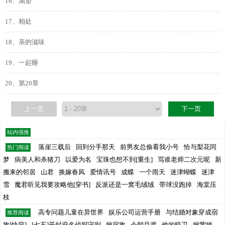
16、渴望
17、相处
18、亲的滋味
19、一起睡
20、第20章
上一页
下一页
站内强推
落崖三载后
回到分手那天
前男友总偷看我小号
恰与梨花同
热门阅读
梦
病美人和杀猪刀
以爱为名
宝珠也想不到[重生]
骂谁老师二次元呢
新
搬来的邻居
山君
换嫁春风
爱情讯号
成蝶
一个雨天
迷津蝴蝶
迷津
雪
魔君听见我要攻略他[穿书]
反派还是一窝毛绒绒
带球没跑掉
海棠压
枝
高专问题儿童在异世界
娱乐公司运营手册
与结婚对象穿成宿
推荐阅读