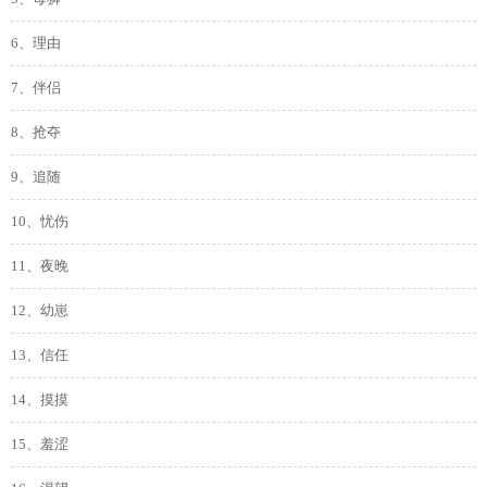
6、理由
7、伴侣
8、抢夺
9、追随
10、忧伤
11、夜晚
12、幼崽
13、信任
14、摸摸
15、羞涩