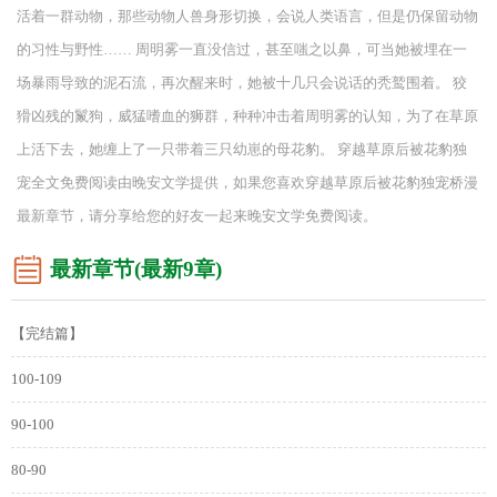
活着一群动物，那些动物人兽身形切换，会说人类语言，但是仍保留动物
的习性与野性…… 周明雾一直没信过，甚至嗤之以鼻，可当她被埋在一
场暴雨导致的泥石流，再次醒来时，她被十几只会说话的秃鹫围着。 狡
猾凶残的鬣狗，威猛嗜血的狮群，种种冲击着周明雾的认知，为了在草原
上活下去，她缠上了一只带着三只幼崽的母花豹。 穿越草原后被花豹独
宠全文免费阅读由晚安文学提供，如果您喜欢穿越草原后被花豹独宠桥漫
最新章节，请分享给您的好友一起来晚安文学免费阅读。
最新章节(最新9章)
【完结篇】
100-109
90-100
80-90