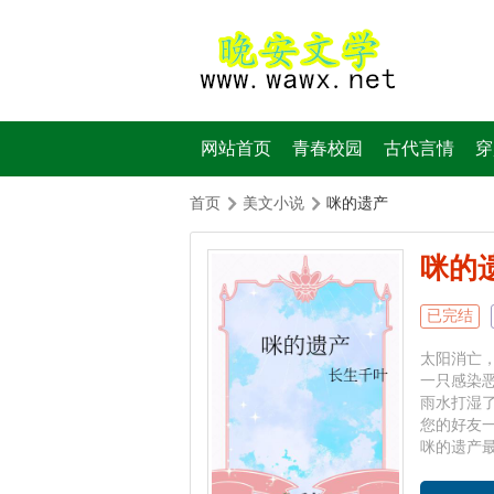
网站首页
青春校园
古代言情
穿
首页
美文小说
咪的遗产
咪的
已完结
太阳消亡
一只感染
雨水打湿
您的好友
咪的遗产最新章