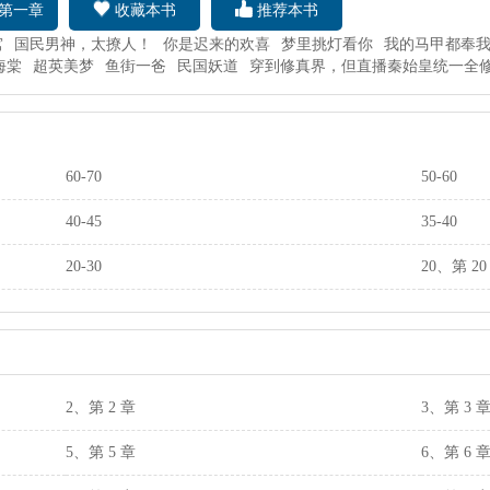
第一章
收藏本书
推荐本书
窝
国民男神，太撩人！
你是迟来的欢喜
梦里挑灯看你
我的马甲都奉
海棠
超英美梦
鱼街一爸
民国妖道
穿到修真界，但直播秦始皇统一全
60-70
50-60
40-45
35-40
20-30
20、第 20
2、第 2 章
3、第 3 
5、第 5 章
6、第 6 