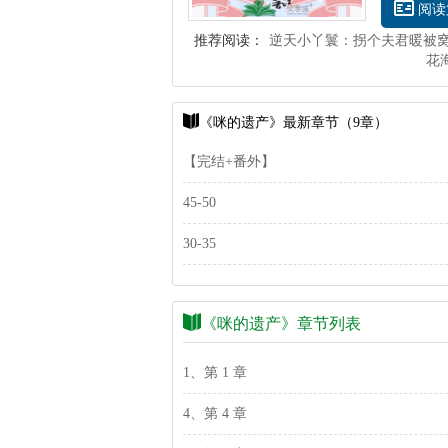
阅读
推荐阅读：
逆天小丫鬟：拐个夫君暖被
花
《咪的遗产》最新章节（9章）
【完结+番外】
45-50
30-35
《咪的遗产》章节列表
1、第 1 章
4、第 4 章