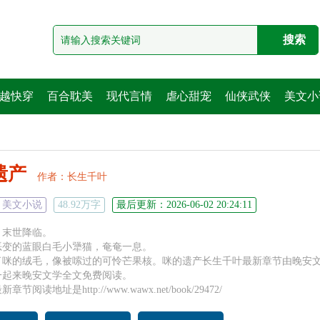
越快穿
百合耽美
现代言情
虐心甜宠
仙侠武侠
美文小
遗产
作者：
长生千叶
美文小说
48.92万字
最后更新：2026-06-02 20:24:11
，末世降临。
恶变的蓝眼白毛小犟猫，奄奄一息。
了咪的绒毛，像被嗦过的可怜芒果核。咪的遗产长生千叶最新章节由晚安
一起来晚安文学全文免费阅读。
节阅读地址是http://www.wawx.net/book/29472/