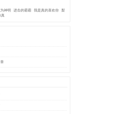
我为神明
进击的霸霸
我是真的喜欢你
梨
修真
 章
章
章