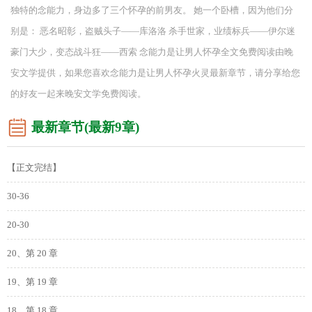
独特的念能力，身边多了三个怀孕的前男友。 她一个卧槽，因为他们分
别是： 恶名昭彰，盗贼头子——库洛洛 杀手世家，业绩标兵——伊尔迷
豪门大少，变态战斗狂——西索 念能力是让男人怀孕全文免费阅读由晚
安文学提供，如果您喜欢念能力是让男人怀孕火灵最新章节，请分享给您
的好友一起来晚安文学免费阅读。
最新章节(最新9章)
【正文完结】
30-36
20-30
20、第 20 章
19、第 19 章
18、第 18 章