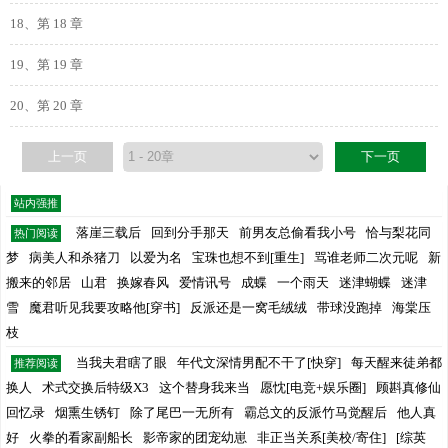
18、第 18 章
19、第 19 章
20、第 20 章
上一页
下一页
站内强推
落崖三载后
回到分手那天
前男友总偷看我小号
恰与梨花同
热门阅读
梦
病美人和杀猪刀
以爱为名
宝珠也想不到[重生]
骂谁老师二次元呢
新
搬来的邻居
山君
换嫁春风
爱情讯号
成蝶
一个雨天
迷津蝴蝶
迷津
雪
魔君听见我要攻略他[穿书]
反派还是一窝毛绒绒
带球没跑掉
海棠压
枝
当我夫君瞎了眼
年代文深情男配不干了[快穿]
每天醒来徒弟都
推荐阅读
换人
术式交换后特级X3
这个替身我来当
愿忱[电竞+娱乐圈]
顾斟真修仙
回忆录
烟熏生锈钉
除了尾巴一无所有
霸总文的反派竹马觉醒后
他人真
好
火拳的看家副船长
影帝家的团宠幼崽
非正当关系[美校/寄住]
[综英