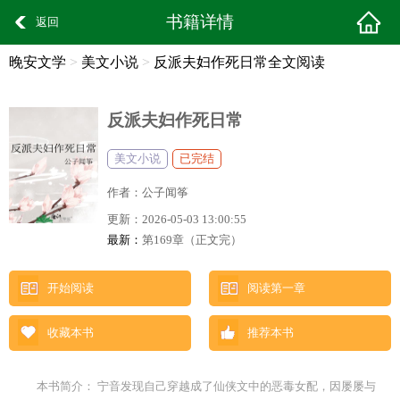
书籍详情
返回
晚安文学
>
美文小说
>
反派夫妇作死日常全文阅读
反派夫妇作死日常
美文小说
已完结
作者：
公子闻筝
更新：
2026-05-03 13:00:55
最新：
第169章（正文完）
开始阅读
阅读第一章
收藏本书
推荐本书
本书简介： 宁音发现自己穿越成了仙侠文中的恶毒女配，因屡屡与