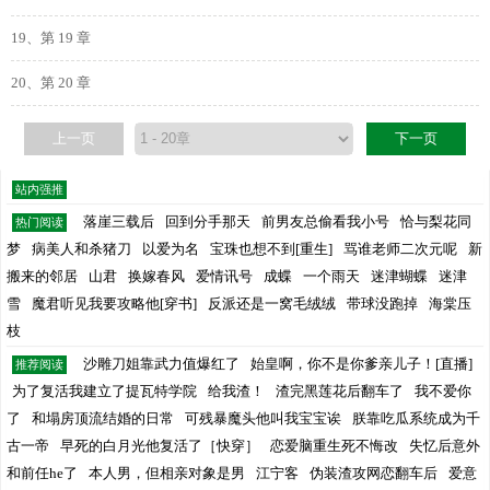
19、第 19 章
20、第 20 章
上一页
下一页
站内强推
落崖三载后
回到分手那天
前男友总偷看我小号
恰与梨花同
热门阅读
梦
病美人和杀猪刀
以爱为名
宝珠也想不到[重生]
骂谁老师二次元呢
新
搬来的邻居
山君
换嫁春风
爱情讯号
成蝶
一个雨天
迷津蝴蝶
迷津
雪
魔君听见我要攻略他[穿书]
反派还是一窝毛绒绒
带球没跑掉
海棠压
枝
沙雕刀姐靠武力值爆红了
始皇啊，你不是你爹亲儿子！[直播]
推荐阅读
为了复活我建立了提瓦特学院
给我渣！
渣完黑莲花后翻车了
我不爱你
了
和塌房顶流结婚的日常
可残暴魔头他叫我宝宝诶
朕靠吃瓜系统成为千
古一帝
早死的白月光他复活了［快穿］
恋爱脑重生死不悔改
失忆后意外
和前任he了
本人男，但相亲对象是男
江宁客
伪装渣攻网恋翻车后
爱意