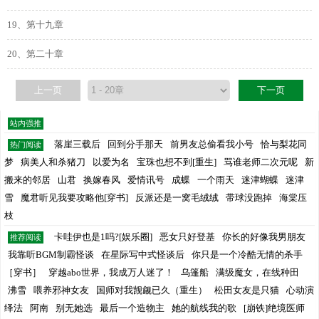
19、第十九章
20、第二十章
上一页
下一页
站内强推
落崖三载后
回到分手那天
前男友总偷看我小号
恰与梨花同
热门阅读
梦
病美人和杀猪刀
以爱为名
宝珠也想不到[重生]
骂谁老师二次元呢
新
搬来的邻居
山君
换嫁春风
爱情讯号
成蝶
一个雨天
迷津蝴蝶
迷津
雪
魔君听见我要攻略他[穿书]
反派还是一窝毛绒绒
带球没跑掉
海棠压
枝
卡哇伊也是1吗?[娱乐圈]
恶女只好登基
你长的好像我男朋友
推荐阅读
我靠听BGM制霸怪谈
在星际写中式怪谈后
你只是一个冷酷无情的杀手
［穿书］
穿越abo世界，我成万人迷了！
乌篷船
满级魔女，在线种田
沸雪
喂养邪神女友
国师对我觊觎已久（重生）
松田女友是只猫
心动演
绎法
阿南
别无她选
最后一个造物主
她的航线我的歌
[崩铁]绝境医师