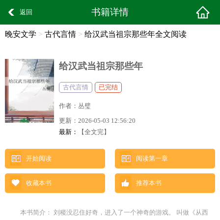
书籍详情
返回
晚安文学
>
古代言情
>
给汉武当祖宗那些年全文阅读
给汉武当祖宗那些年
古代言情
已完结
作者：
丛璧
更新：
2026-05-03 12:56:20
最新：
【全文完】
开始阅读
阅读第一章
收藏本书
推荐本书
本书简介： 刘稷没忍住好奇，进入了一个神奇的游戏。 叫做《从西