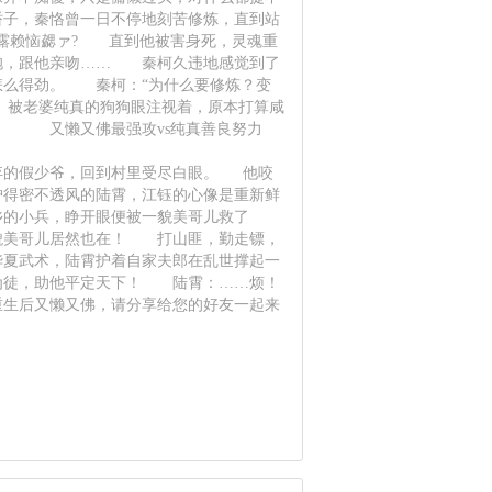
子，秦恪曾一日不停地刻苦修炼，直到站
露赖恼勰ァ? 直到他被害身死，灵魂重
抱，跟他亲吻…… 秦柯久违地感觉到了
怎么得劲。 秦柯：“为什么要修炼？变
 被老婆纯真的狗狗眼注视着，原本打算咸
 又懒又佛最强攻vs纯真善良努力
弃的假少爷，回到村里受尽白眼。 他咬
得密不透风的陆霄，江钰的心像是重新鲜
的小兵，睁开眼便被一貌美哥儿救了
貌美哥儿居然也在！ 打山匪，勤走镖，
夏武术，陆霄护着自家夫郎在乱世撑起一
为徒，助他平定天下！ 陆霄：……烦！
重生后又懒又佛，请分享给您的好友一起来