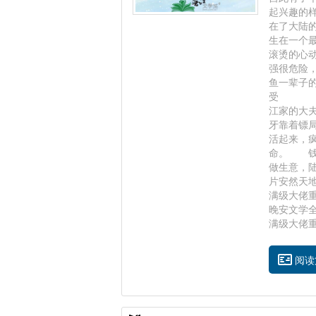
起兴趣的
在了大陆
生在一个
滚烫的心
强很危险
鱼一辈子
受 预
江家的大
牙靠着镖
活起来，
命。 钱
做生意，
片安然天
满级大佬
晚安文学
满级大佬重生后
阅读