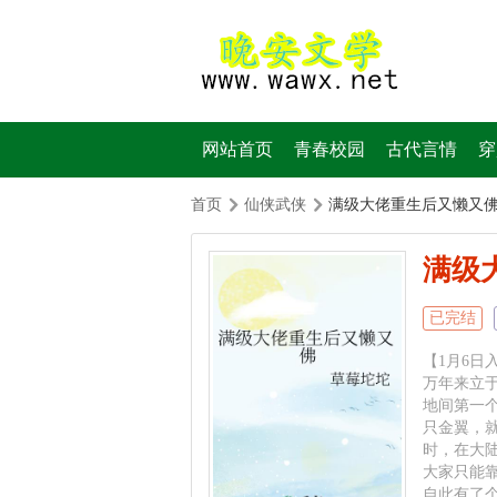
网站首页
青春校园
古代言情
穿
首页
仙侠武侠
满级大佬重生后又懒又
满级
已完结
【1月6日
万年来立
地间第一
只金翼，
时，在大
大家只能
自此有了