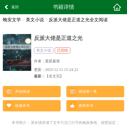
书籍详情
返回
晚安文学
>
美文小说
>
反派大佬是正道之光全文阅读
反派大佬是正道之光
美文小说
已完结
作者：
晨星暮萤
更新：
2025-12-11 15:24:22
最新：
【全文完】
开始阅读
阅读第一章
收藏本书
推荐本书
本书简介： 莫长情穿成了文中只活三行字的炮灰角色，按照设定，