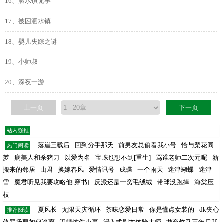
16、泗水镇诡事
17、被困泗水镇
18、婴儿失踪之谜
19、小师叔
20、深夜一游
上一页
下一页
站内强推
落崖三载后
回到分手那天
前男友总偷看我小号
恰与梨花同
热门阅读
梦
病美人和杀猪刀
以爱为名
宝珠也想不到[重生]
骂谁老师二次元呢
新
搬来的邻居
山君
换嫁春风
爱情讯号
成蝶
一个雨天
迷津蝴蝶
迷津
雪
魔君听见我要攻略他[穿书]
反派还是一窝毛绒绒
带球没跑掉
海棠压
枝
夏风长
无限天灾循环
茶味恋爱日常
你是懂点女装的
dk夹心
推荐阅读