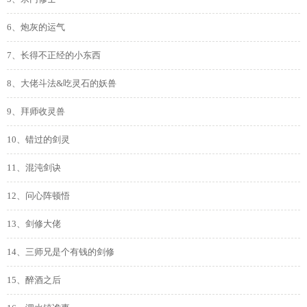
6、炮灰的运气
7、长得不正经的小东西
8、大佬斗法&吃灵石的妖兽
9、拜师收灵兽
10、错过的剑灵
11、混沌剑诀
12、问心阵顿悟
13、剑修大佬
14、三师兄是个有钱的剑修
15、醉酒之后