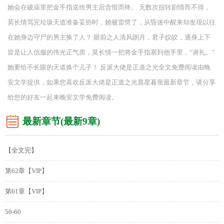
她会在破庙里把金手指送给男主后含恨而终。 无数次扭转剧情而不得，
莫长情骂完垃圾天道准备妥协时，她被雷劈了，从昏迷中醒来却发现以往
在她身边守尸的男主换了人？ 眼前之人清风朗月，君子皎皎，通身上下
皆是让人信服的伟光正气质，莫长情一把将金手指塞到他手里，“谢礼。”
她要给不长眼的天道换个儿子！ 反派大佬是正道之光全文免费阅读由晚
安文学提供，如果您喜欢反派大佬是正道之光晨星暮萤最新章节，请分享
给您的好友一起来晚安文学免费阅读。
最新章节(最新9章)
【全文完】
第62章【VIP】
第61章【VIP】
50-60