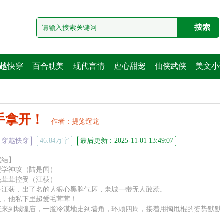
越快穿
百合耽美
现代言情
虐心甜宠
仙侠武侠
美文小
手拿开！
作者：
提笼遛龙
穿越快穿
46.84万字
最后更新：2025-11-01 13:49:07
完结】
型学神攻（陆是闻）
毛茸茸控受（江荻）
子江荻，出了名的人狠心黑脾气坏，老城一带无人敢惹。
道，他私下里超爱毛茸茸！
荻来到城隍庙，一脸冷漠地走到墙角，环顾四周，接着用掏甩棍的姿势默