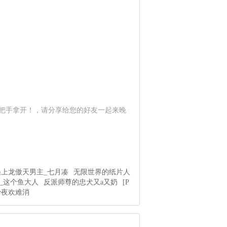
把手拿开！，请分享给您的好友一起来晚
上龙傲天男主_七月凑
无限世界的纸片人
_这个鱼大人
反派师尊的忠犬又a又奶
[P
少夜欢难消