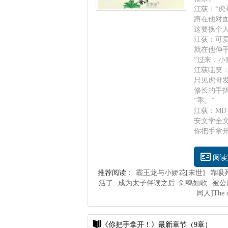
江荻：“虎
蹲在他对面
这要换个
江荻：可爱
就在他伸
“过来，小
江荻嗤笑
只见虎哥
修长的手
“乖。”
江荻：M
安文学全
你把手拿开！最
阅读
推荐阅读：
霸王龙与小娇花[末世]
靠吸
活了
成为太子伴读之后_剑鸣如歌
被公
同人]The og
《你把手拿开！》最新章节（9章）