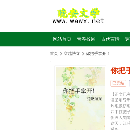
网站首页
青春校园
古代言情
穿
首页
穿越快穿
你把手拿开！
你把
已完结
【正文已
温柔引导
炸毛傲娇
四中扛把
但没人知
这天，江
猫条。