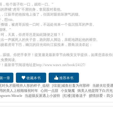
哥，给个面子吃一口，就吃一口。”
的胖橘“虎哥”不屑转身，拿屁股对着他。
人，江荻早把他按地上揍了，但面对眼前坏脾气的猫。
，想rua。
手撸猫，被虎哥反咬一口时，不远处传来一个低沉悦耳的声音。
猫咪。”
：呵，天真，你虎哥岂是如此随便之猫？！
发出一声腻死人的夹子音，跑到那人脚边，亲昵地蹭起他的裤管。
指挠着虎哥下巴，幽沉的目光却向江荻投来，唇角淡淡牵起：
D，舔猫。你把手拿开！提笼遛龙最新章节由晚安文学提供，如果您喜欢你
文免费阅读。
新章节阅读地址是http://www.wawx.net/book/24127/
第一章
收藏本书
推荐本书
死对头才能维持人形的样子_临钥
[综漫]咸鱼社畜为何那样
当娇夫壮受遇
用的美人上校顾臻祝时年
心间一点甜
小女魅魔
病美人他是陛下白月光
warts Miracle
当超级反派遇上小波特
[红楼]迎春送子
掳情掠爱：四