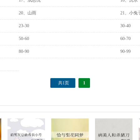
17、泯恩仇
18、沉水
20、山雨
21、小兔
23-30
30-40
50-60
60-70
80-90
90-99
共1页
1