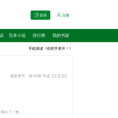
登录
注册
说
完本小说
排行榜
我的书架
手机阅读《你把手拿开！》
最新章节：
第100章 奇迹【正文完】
默掏出了一根……