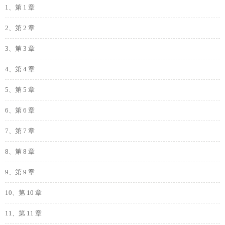
1、第 1 章
2、第 2 章
3、第 3 章
4、第 4 章
5、第 5 章
6、第 6 章
7、第 7 章
8、第 8 章
9、第 9 章
10、第 10 章
11、第 11 章