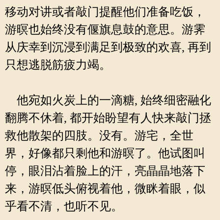
移动对讲或者敲门提醒他们准备吃饭，
游暝也始终没有偃旗息鼓的意思。游霁
从庆幸到沉浸到满足到极致的欢喜, 再到
只想逃脱筋疲力竭。
他宛如火炭上的一滴糖, 始终细密融化
翻腾不休着, 都开始盼望有人快来敲门拯
救他散架的四肢。没有。游宅，全世
界，好像都只剩他和游暝了。他试图叫
停，眼泪沾着脸上的汗，亮晶晶地落下
来，游暝低头俯视着他，微眯着眼，似
乎看不清，也听不见。