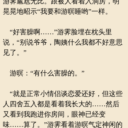
游霁尴尬无比。跟被人看着入洞房，明
晃晃地昭示“我要和游暝睡哟”一样。
“好害臊啊……”游霁脸埋在枕头里
说，“别说爷爷，陶姨什么我都不好意思
见了。”
游暝：“有什么害臊的。”
“就是正常小情侣谈恋爱还好，但这些
人四舍五入都是看着我长大的……然后
又看到我跑进你房间，眼神已经变
味……算了。”游霁看着游暝气定神闲的