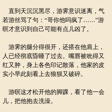
直到天沉沉黑尽，游霁意识迷离，气
若游丝骂了句：“哥你他吗疯了……”游
暝才意识到自己可能有点儿凶了。
游霁的腿分得很开，还搭在他肩上，
人已经彻底昏睡了过去。嘴唇被吮得又
红又肿，身上各色印记散落，他家的皮
实小早此刻看上去狼狈又破碎。
游暝这才松开他的脚踝，看了他一会
儿，把他抱去洗澡。