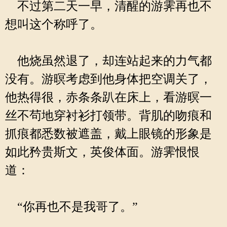
不过第二天一早，清醒的游霁再也不
想叫这个称呼了。
他烧虽然退了，却连站起来的力气都
没有。游暝考虑到他身体把空调关了，
他热得很，赤条条趴在床上，看游暝一
丝不茍地穿衬衫打领带。背肌的吻痕和
抓痕都悉数被遮盖，戴上眼镜的形象是
如此矜贵斯文，英俊体面。游霁恨恨
道：
“你再也不是我哥了。”