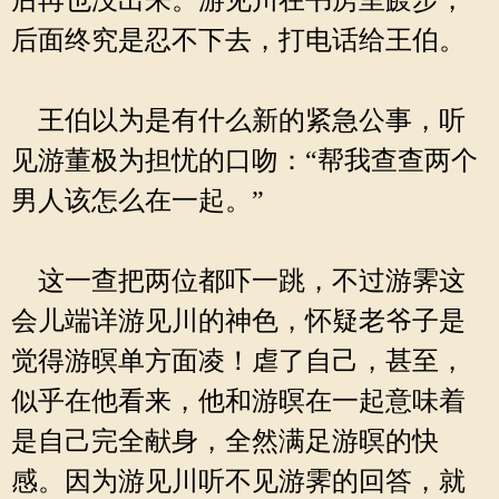
后再也没出来。游见川在书房里踱步，
后面终究是忍不下去，打电话给王伯。
王伯以为是有什么新的紧急公事，听
见游董极为担忧的口吻：“帮我查查两个
男人该怎么在一起。”
这一查把两位都吓一跳，不过游霁这
会儿端详游见川的神色，怀疑老爷子是
觉得游暝单方面凌！虐了自己，甚至，
似乎在他看来，他和游暝在一起意味着
是自己完全献身，全然满足游暝的快
感。因为游见川听不见游霁的回答，就