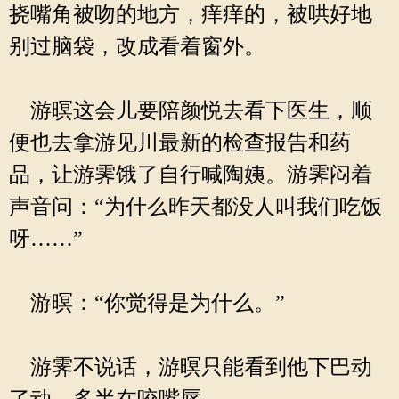
挠嘴角被吻的地方，痒痒的，被哄好地
别过脑袋，改成看着窗外。
游暝这会儿要陪颜悦去看下医生，顺
便也去拿游见川最新的检查报告和药
品，让游霁饿了自行喊陶姨。游霁闷着
声音问：“为什么昨天都没人叫我们吃饭
呀……”
游暝：“你觉得是为什么。”
游霁不说话，游暝只能看到他下巴动