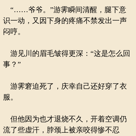
“……爷爷。”游霁瞬间清醒，腿下意
识一动，又因下身的疼痛不禁发出一声
闷哼。
游见川的眉毛皱得更深：“这是怎么回
事？”
游霁窘迫死了，庆幸自己还好穿了衣
服。
但他因为也才退烧不久，开着空调仍
流了些虚汗，脖颈上被亲咬得惨不忍