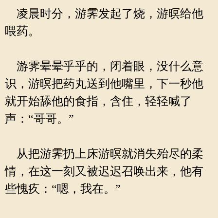
凌晨时分，游霁发起了烧，游暝给他
喂药。
游霁晕晕乎乎的，闭着眼，没什么意
识，游暝把药丸送到他嘴里，下一秒他
就开始舔他的食指，含住，轻轻喊了
声：“哥哥。”
从把游霁扔上床游暝就消失殆尽的柔
情，在这一刻又被迟迟召唤出来，他有
些愧疚：“嗯，我在。”