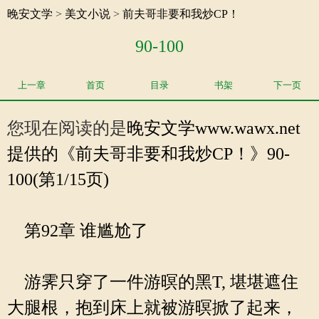
晚安文学
>
美文小说
>
前夫哥非要和我炒CP！
90-100
上一章
首页
目录
书架
下一页
您现在阅读的是
晚安文学
www.wawx.net
提供的《前夫哥非要和我炒CP！》90-
100(第1/15页)
第92章 谁尴尬了
游霁只穿了一件游暝的黑T, 堪堪遮住
大腿根，抱到床上就被游暝掀了起来，