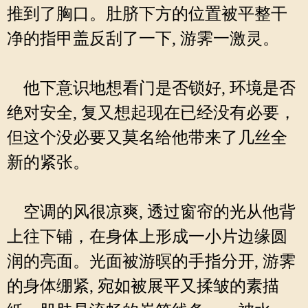
推到了胸口。肚脐下方的位置被平整干
净的指甲盖反刮了一下, 游霁一激灵。
他下意识地想看门是否锁好, 环境是否
绝对安全, 复又想起现在已经没有必要，
但这个没必要又莫名给他带来了几丝全
新的紧张。
空调的风很凉爽, 透过窗帘的光从他背
上往下铺，在身体上形成一小片边缘圆
润的亮面。光面被游暝的手指分开, 游霁
的身体绷紧, 宛如被展平又揉皱的素描